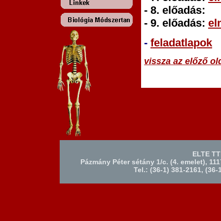
- 8. előadás:
- 9. előadás:
el
-
feladatlapok
vissza az előző ol
ELTE TT
Pázmány Péter sétány 1/c. (4. emelet), 11
Tel.: (36-1) 381-2161, (36-