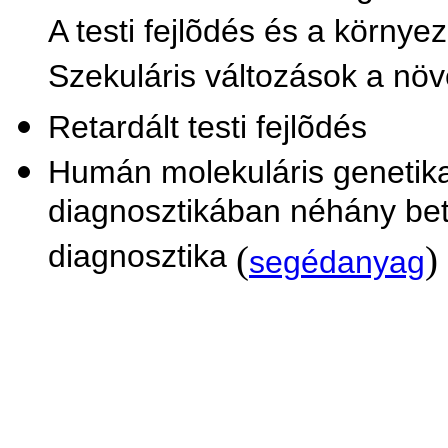
A testi fejlõdés és a környe
Szekuláris változások a nö
Retardált testi fejlõdés
Humán molekuláris genetika
diagnosztikában néhány bet
diagnosztika
(
)
segédanyag