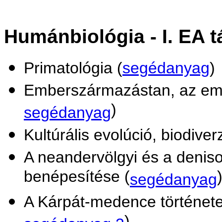
Humánbiológia - I. EA
t
Primatológia (
segédanyag
)
Emberszármazástan, az emb
)
segédanyag
Kultúrális evolúció, biodiverz
A neandervölgyi és a denis
benépesítése (
segédanyag
A Kárpát-medence története