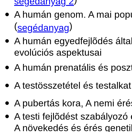
)
segédanyag 2
A humán genom. A mai popul
(
)
segédanyag
A humán egyedfejlõdés által
evolúciós aspektusai
A humán prenatális és posztn
A testösszetétel és testalka
A pubertás kora, A nemi éré
A testi fejlõdést szabályozó
A növekedés és érés geneti